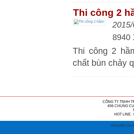
Thi công 2 h
2015/
8940
Thi công 2 hầ
chất bùn chảy q
CÔNG TY TNHH T
406 CHUNG CƯ 
HOT LINE : 
Hùng Kiến Gia ©