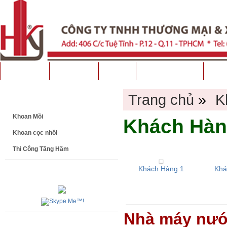
Trang chủ
Giới thiệu
Dự Án
Xưởng Chế Tạo
Dịch
Trang chủ
»
K
LĨNH VỰC HOẠT ĐỘNG
Khoan Mồi
Khách Hàn
Khoan cọc nhồi
Thi Công Tầng Hầm
Khách Hàng 1
Khá
HỖ TRỢ TRỰC TUYẾN
Nhà máy nướ
KHÁCH HÀNG TIÊU BIỂU